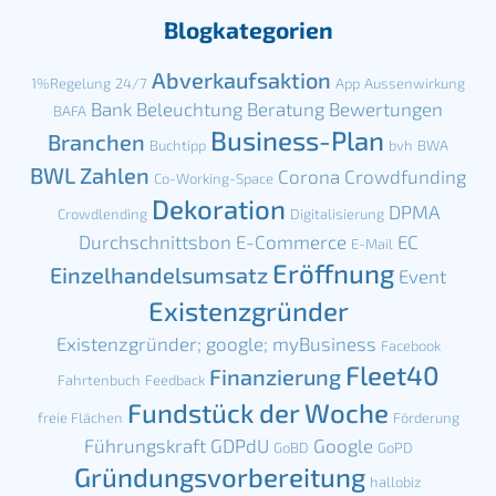
Blogkategorien
Abverkaufsaktion
1%Regelung
24/7
App
Aussenwirkung
Bank
Beleuchtung
Beratung
Bewertungen
BAFA
Business-Plan
Branchen
Buchtipp
bvh
BWA
BWL Zahlen
Corona
Crowdfunding
Co-Working-Space
Dekoration
DPMA
Crowdlending
Digitalisierung
Durchschnittsbon
E-Commerce
EC
E-Mail
Eröffnung
Einzelhandelsumsatz
Event
Existenzgründer
Existenzgründer; google; myBusiness
Facebook
Fleet40
Finanzierung
Fahrtenbuch
Feedback
Fundstück der Woche
freie Flächen
Förderung
Führungskraft
GDPdU
Google
GoBD
GoPD
Gründungsvorbereitung
hallobiz