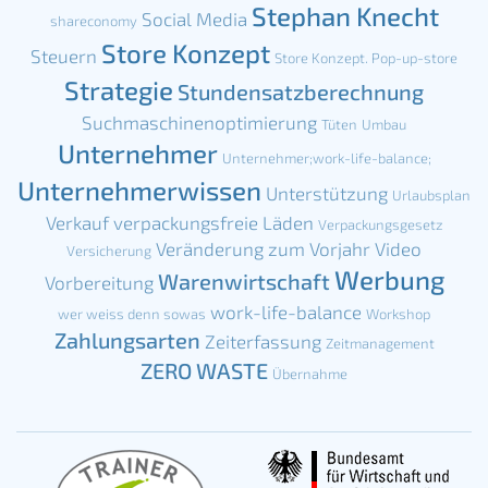
Stephan Knecht
Social Media
shareconomy
Store Konzept
Steuern
Store Konzept. Pop-up-store
Strategie
Stundensatzberechnung
Suchmaschinenoptimierung
Tüten
Umbau
Unternehmer
Unternehmer;work-life-balance;
Unternehmerwissen
Unterstützung
Urlaubsplan
Verkauf
verpackungsfreie Läden
Verpackungsgesetz
Veränderung zum Vorjahr
Video
Versicherung
Werbung
Warenwirtschaft
Vorbereitung
work-life-balance
wer weiss denn sowas
Workshop
Zahlungsarten
Zeiterfassung
Zeitmanagement
ZERO WASTE
Übernahme