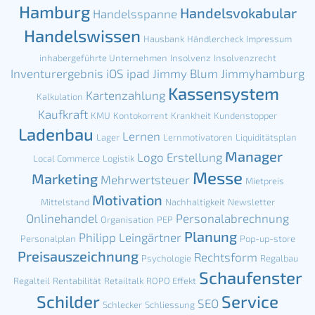
Hamburg
Handelsvokabular
Handelsspanne
Handelswissen
Hausbank
Händlercheck
Impressum
inhabergeführte Unternehmen
Insolvenz
Insolvenzrecht
Inventurergebnis
iOS
ipad
Jimmy Blum
Jimmyhamburg
Kassensystem
Kartenzahlung
Kalkulation
Kaufkraft
KMU
Kontokorrent
Krankheit
Kundenstopper
Ladenbau
Lernen
Lager
Lernmotivatoren
Liquiditätsplan
Manager
Logo Erstellung
Local Commerce
Logistik
Messe
Marketing
Mehrwertsteuer
Mietpreis
Motivation
Mittelstand
Nachhaltigkeit
Newsletter
Onlinehandel
Personalabrechnung
Organisation
PEP
Planung
Philipp Leingärtner
Personalplan
Pop-up-store
Preisauszeichnung
Rechtsform
Psychologie
Regalbau
Schaufenster
Regalteil
Rentabilität
Retailtalk
ROPO Effekt
Schilder
Service
SEO
Schlecker
Schliessung