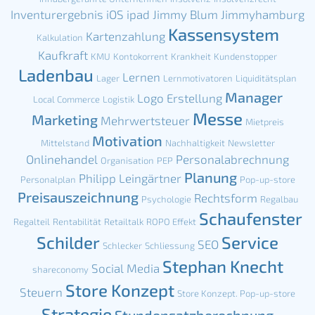
Inventurergebnis
iOS
ipad
Jimmy Blum
Jimmyhamburg
Kassensystem
Kartenzahlung
Kalkulation
Kaufkraft
KMU
Kontokorrent
Krankheit
Kundenstopper
Ladenbau
Lernen
Lager
Lernmotivatoren
Liquiditätsplan
Manager
Logo Erstellung
Local Commerce
Logistik
Messe
Marketing
Mehrwertsteuer
Mietpreis
Motivation
Mittelstand
Nachhaltigkeit
Newsletter
Onlinehandel
Personalabrechnung
Organisation
PEP
Planung
Philipp Leingärtner
Personalplan
Pop-up-store
Preisauszeichnung
Rechtsform
Psychologie
Regalbau
Schaufenster
Regalteil
Rentabilität
Retailtalk
ROPO Effekt
Schilder
Service
SEO
Schlecker
Schliessung
Stephan Knecht
Social Media
shareconomy
Store Konzept
Steuern
Store Konzept. Pop-up-store
Strategie
Stundensatzberechnung