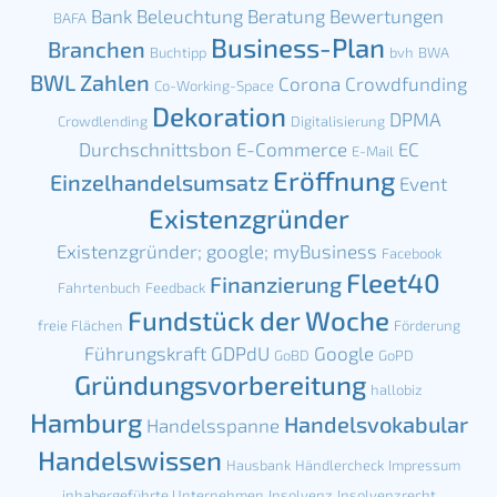
Bank
Beleuchtung
Beratung
Bewertungen
BAFA
Business-Plan
Branchen
Buchtipp
bvh
BWA
BWL Zahlen
Corona
Crowdfunding
Co-Working-Space
Dekoration
DPMA
Crowdlending
Digitalisierung
Durchschnittsbon
E-Commerce
EC
E-Mail
Eröffnung
Einzelhandelsumsatz
Event
Existenzgründer
Existenzgründer; google; myBusiness
Facebook
Fleet40
Finanzierung
Fahrtenbuch
Feedback
Fundstück der Woche
freie Flächen
Förderung
Führungskraft
GDPdU
Google
GoBD
GoPD
Gründungsvorbereitung
hallobiz
Hamburg
Handelsvokabular
Handelsspanne
Handelswissen
Hausbank
Händlercheck
Impressum
inhabergeführte Unternehmen
Insolvenz
Insolvenzrecht