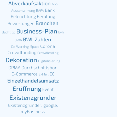
Abverkaufsaktion
App
Bank
Aussenwirkung
BAFA
Beleuchtung
Beratung
Branchen
Bewertungen
Business-Plan
Buchtipp
bvh
BWL Zahlen
BWA
Corona
Co-Working-Space
Crowdfunding
Crowdlending
Dekoration
Digitalisierung
DPMA
Durchschnittsbon
E-Commerce
EC
E-Mail
Einzelhandelsumsatz
Eröffnung
Event
Existenzgründer
Existenzgründer; google;
myBusiness