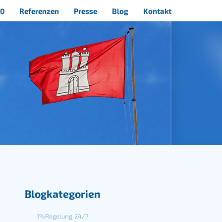
40
Referenzen
Presse
Blog
Kontakt
Blogkategorien
1%Regelung
24/7