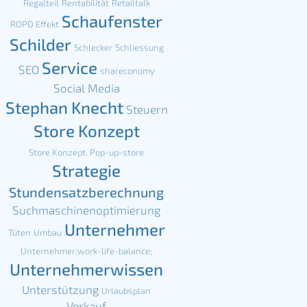
Regalteil
Rentabilität
Retailtalk
Schaufenster
ROPO Effekt
Schilder
Schlecker
Schliessung
Service
SEO
shareconomy
Social Media
Stephan Knecht
Steuern
Store Konzept
Store Konzept. Pop-up-store
Strategie
Stundensatzberechnung
Suchmaschinenoptimierung
Unternehmer
Tüten
Umbau
Unternehmer;work-life-balance;
Unternehmerwissen
Unterstützung
Urlaubsplan
Verkauf