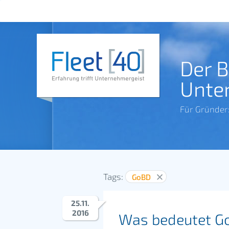
Der 
Unte
Für Gründer
Tags:
GoBD
25
.
11
.
2016
Was bedeutet Go