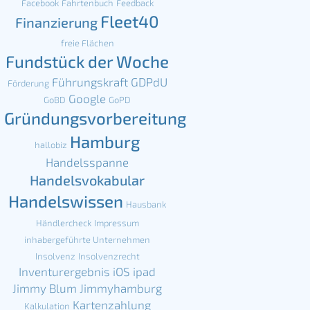
Facebook
Fahrtenbuch
Feedback
Fleet40
Finanzierung
freie Flächen
Fundstück der Woche
Führungskraft
GDPdU
Förderung
Google
GoBD
GoPD
Gründungsvorbereitung
Hamburg
hallobiz
Handelsspanne
Handelsvokabular
Handelswissen
Hausbank
Händlercheck
Impressum
inhabergeführte Unternehmen
Insolvenz
Insolvenzrecht
Inventurergebnis
iOS
ipad
Jimmy Blum
Jimmyhamburg
Kartenzahlung
Kalkulation