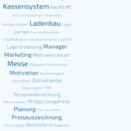
Kassensystem
Kaufkraft
KMU
Kontokorrent
Krankheit
Ladenbau
Kundenstopper
Lager
Lernen
Lernmotivatoren
Liquiditätsplan
Local Commerce
Logistik
Manager
Logo Erstellung
Marketing
Mehrwertsteuer
Messe
Mietpreis
Mittelstand
Motivation
Nachhaltigkeit
Onlinehandel
Newsletter
Organisation
PEP
Personalabrechnung
Philipp Leingärtner
Personalplan
Planung
Pop-up-store
Preisauszeichnung
Rechtsform
Psychologie
Regalbau