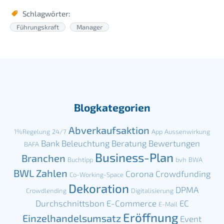
Schlagwörter:
Führungskraft
Manager
Blogkategorien
Abverkaufsaktion
1%Regelung
24/7
App
Aussenwirkung
Bank
Beleuchtung
Beratung
Bewertungen
BAFA
Business-Plan
Branchen
Buchtipp
bvh
BWA
BWL Zahlen
Corona
Crowdfunding
Co-Working-Space
Dekoration
DPMA
Crowdlending
Digitalisierung
Durchschnittsbon
E-Commerce
EC
E-Mail
Eröffnung
Einzelhandelsumsatz
Event