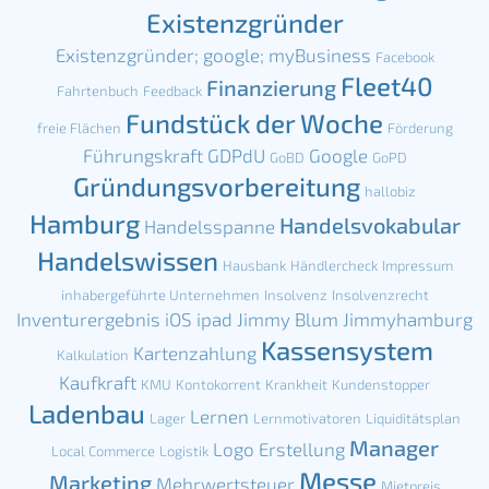
Existenzgründer
Existenzgründer; google; myBusiness
Facebook
Fleet40
Finanzierung
Fahrtenbuch
Feedback
Fundstück der Woche
freie Flächen
Förderung
Führungskraft
GDPdU
Google
GoBD
GoPD
Gründungsvorbereitung
hallobiz
Hamburg
Handelsvokabular
Handelsspanne
Handelswissen
Hausbank
Händlercheck
Impressum
inhabergeführte Unternehmen
Insolvenz
Insolvenzrecht
Inventurergebnis
iOS
ipad
Jimmy Blum
Jimmyhamburg
Kassensystem
Kartenzahlung
Kalkulation
Kaufkraft
KMU
Kontokorrent
Krankheit
Kundenstopper
Ladenbau
Lernen
Lager
Lernmotivatoren
Liquiditätsplan
Manager
Logo Erstellung
Local Commerce
Logistik
Messe
Marketing
Mehrwertsteuer
Mietpreis