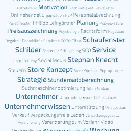
Motivation
Mittelstand
Nachhaltigkeit
Newsletter
Onlinehandel
Personalabrechnung
Organisation
PEP
Planung
Philipp Leingärtner
Personalplan
Pop-up-store
Preisauszeichnung
Rechtsform
Psychologie
Regalbau
Schaufenster
Regalteil
Rentabilität
Retailtalk
ROPO Effekt
Schilder
Service
SEO
Schlecker
Schliessung
Stephan Knecht
Social Media
shareconomy
Store Konzept
Steuern
Store Konzept. Pop-up-store
Strategie
Stundensatzberechnung
Suchmaschinenoptimierung
Tüten
Umbau
Unternehmer
Unternehmer;work-life-balance;
Unternehmerwissen
Unterstützung
Urlaubsplan
Verkauf
verpackungsfreie Läden
Verpackungsgesetz
Veränderung zum Vorjahr
Video
Versicherung
Werbung
Warenwirtschaft
Vorbereitung