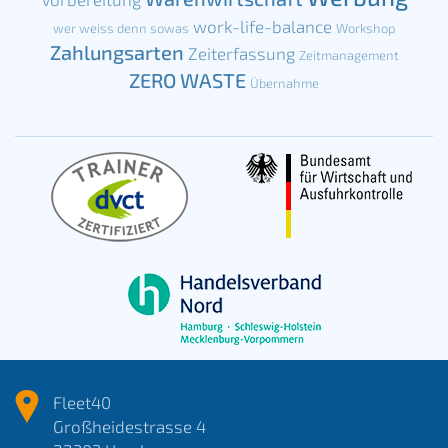
work-life-balance
wer weiss denn sowas
Workshop
Zahlungsarten
Zeiterfassung
Zeitmanagement
ZERO WASTE
Übernahme
Fleet40
Großheidestrasse 4