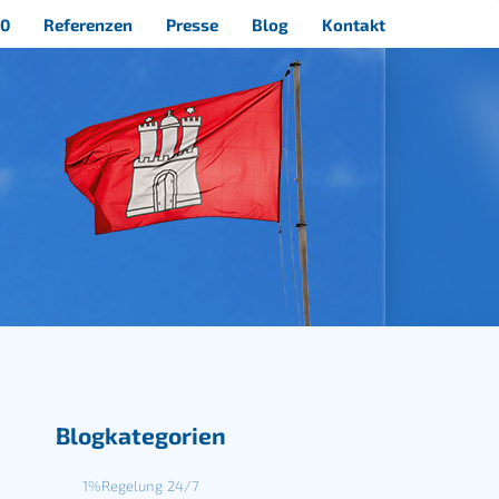
40
Referenzen
Presse
Blog
Kontakt
Blogkategorien
1%Regelung
24/7