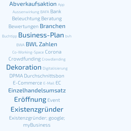
Abverkaufsaktion
App
Bank
Aussenwirkung
BAFA
Beleuchtung
Beratung
Branchen
Bewertungen
Business-Plan
Buchtipp
bvh
BWL Zahlen
BWA
Corona
Co-Working-Space
Crowdfunding
Crowdlending
Dekoration
Digitalisierung
DPMA
Durchschnittsbon
E-Commerce
EC
E-Mail
Einzelhandelsumsatz
Eröffnung
Event
Existenzgründer
Existenzgründer; google;
myBusiness