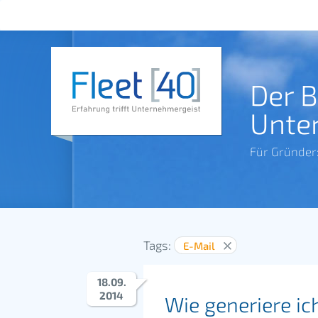
Der 
Unte
Für Gründer
Tags:
E-Mail
18
.
09
.
2014
Wie generiere ic