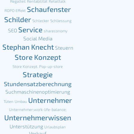
Regalteil
Rentabilität
Retailtalk
Schaufenster
ROPO Effekt
Schilder
Schlecker
Schliessung
Service
SEO
shareconomy
Social Media
Stephan Knecht
Steuern
Store Konzept
Store Konzept. Pop-up-store
Strategie
Stundensatzberechnung
Suchmaschinenoptimierung
Unternehmer
Tüten
Umbau
Unternehmer;work-life-balance;
Unternehmerwissen
Unterstützung
Urlaubsplan
Verkauf