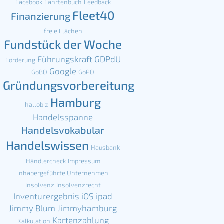
Facebook
Fahrtenbuch
Feedback
Fleet40
Finanzierung
freie Flächen
Fundstück der Woche
Führungskraft
GDPdU
Förderung
Google
GoBD
GoPD
Gründungsvorbereitung
Hamburg
hallobiz
Handelsspanne
Handelsvokabular
Handelswissen
Hausbank
Händlercheck
Impressum
inhabergeführte Unternehmen
Insolvenz
Insolvenzrecht
Inventurergebnis
iOS
ipad
Jimmy Blum
Jimmyhamburg
Kartenzahlung
Kalkulation