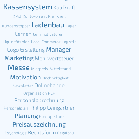
Kassensystem
Kaufkraft
KMU
Kontokorrent
Krankheit
Ladenbau
Kundenstopper
Lager
Lernen
Lernmotivatoren
Liquiditätsplan
Local Commerce
Logistik
Manager
Logo Erstellung
Marketing
Mehrwertsteuer
Messe
Mietpreis
Mittelstand
Motivation
Nachhaltigkeit
Onlinehandel
Newsletter
Organisation
PEP
Personalabrechnung
Philipp Leingärtner
Personalplan
Planung
Pop-up-store
Preisauszeichnung
Rechtsform
Psychologie
Regalbau