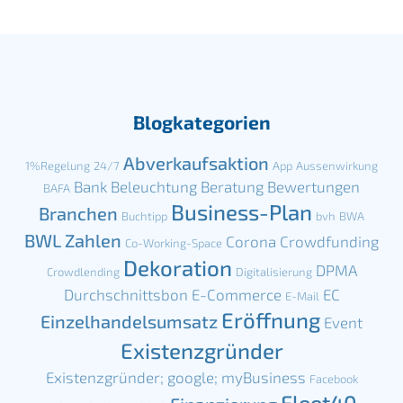
Blogkategorien
Abverkaufsaktion
1%Regelung
24/7
App
Aussenwirkung
Bank
Beleuchtung
Beratung
Bewertungen
BAFA
Business-Plan
Branchen
Buchtipp
bvh
BWA
BWL Zahlen
Corona
Crowdfunding
Co-Working-Space
Dekoration
DPMA
Crowdlending
Digitalisierung
Durchschnittsbon
E-Commerce
EC
E-Mail
Eröffnung
Einzelhandelsumsatz
Event
Existenzgründer
Existenzgründer; google; myBusiness
Facebook
Fleet40