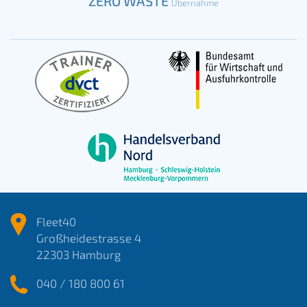
ZERO WASTE
Übernahme
Fleet40
Großheidestrasse 4
22303 Hamburg
040 / 180 800 61