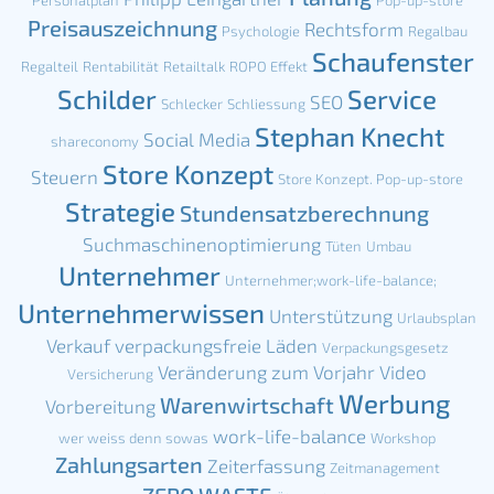
Personalplan
Pop-up-store
Preisauszeichnung
Rechtsform
Psychologie
Regalbau
Schaufenster
Regalteil
Rentabilität
Retailtalk
ROPO Effekt
Schilder
Service
SEO
Schlecker
Schliessung
Stephan Knecht
Social Media
shareconomy
Store Konzept
Steuern
Store Konzept. Pop-up-store
Strategie
Stundensatzberechnung
Suchmaschinenoptimierung
Tüten
Umbau
Unternehmer
Unternehmer;work-life-balance;
Unternehmerwissen
Unterstützung
Urlaubsplan
Verkauf
verpackungsfreie Läden
Verpackungsgesetz
Veränderung zum Vorjahr
Video
Versicherung
Werbung
Warenwirtschaft
Vorbereitung
work-life-balance
wer weiss denn sowas
Workshop
Zahlungsarten
Zeiterfassung
Zeitmanagement