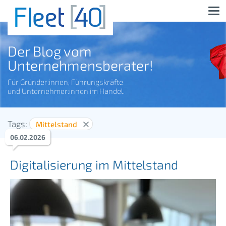
Der Blog vom
Unternehmensberater!
Für Gründer:innen, Führungskräfte
und Unternehmer:innen im Handel.
Tags:
Mittelstand
06
.
02
.
2026
Digitalisierung im Mittelstand