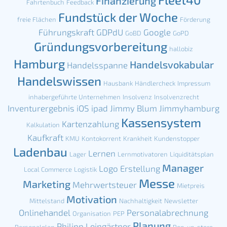
Finanzierung
Fahrtenbuch
Feedback
Fundstück der Woche
freie Flächen
Förderung
Führungskraft
GDPdU
Google
GoBD
GoPD
Gründungsvorbereitung
hallobiz
Hamburg
Handelsvokabular
Handelsspanne
Handelswissen
Hausbank
Händlercheck
Impressum
inhabergeführte Unternehmen
Insolvenz
Insolvenzrecht
Inventurergebnis
iOS
ipad
Jimmy Blum
Jimmyhamburg
Kassensystem
Kartenzahlung
Kalkulation
Kaufkraft
KMU
Kontokorrent
Krankheit
Kundenstopper
Ladenbau
Lernen
Lager
Lernmotivatoren
Liquiditätsplan
Manager
Logo Erstellung
Local Commerce
Logistik
Messe
Marketing
Mehrwertsteuer
Mietpreis
Motivation
Mittelstand
Nachhaltigkeit
Newsletter
Onlinehandel
Personalabrechnung
Organisation
PEP
Planung
Philipp Leingärtner