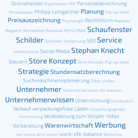
Onlinehandel
Personalabrechnung
Organisation
PEP
Planung
Philipp Leingärtner
Personalplan
Pop-up-store
Preisauszeichnung
Rechtsform
Psychologie
Regalbau
Schaufenster
Regalteil
Rentabilität
Retailtalk
ROPO Effekt
Schilder
Service
SEO
Schlecker
Schliessung
Stephan Knecht
Social Media
shareconomy
Store Konzept
Steuern
Store Konzept. Pop-up-store
Strategie
Stundensatzberechnung
Suchmaschinenoptimierung
Tüten
Umbau
Unternehmer
Unternehmer;work-life-balance;
Unternehmerwissen
Unterstützung
Urlaubsplan
Verkauf
verpackungsfreie Läden
Verpackungsgesetz
Veränderung zum Vorjahr
Video
Versicherung
Werbung
Warenwirtschaft
Vorbereitung
work-life-balance
wer weiss denn sowas
Workshop