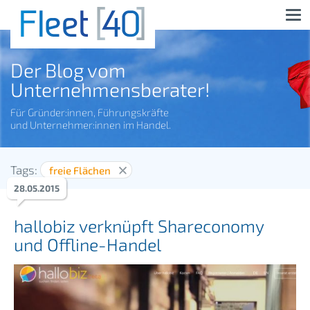
Der Blog vom
Unternehmensberater!
Für Gründer:innen, Führungskräfte
und Unternehmer:innen im Handel.
Tags:
freie Flächen
28
.
05
.
2015
hallobiz verknüpft Shareconomy
und Offline-Handel