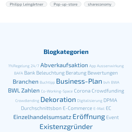
Philipp Leingärtner
Pop-up-store
shareconomy
Blogkategorien
Abverkaufsaktion
1%Regelung
24/7
App
Aussenwirkung
Bank
Beleuchtung
Beratung
Bewertungen
BAFA
Business-Plan
Branchen
Buchtipp
bvh
BWA
BWL Zahlen
Corona
Crowdfunding
Co-Working-Space
Dekoration
DPMA
Crowdlending
Digitalisierung
Durchschnittsbon
E-Commerce
EC
E-Mail
Eröffnung
Einzelhandelsumsatz
Event
Existenzgründer