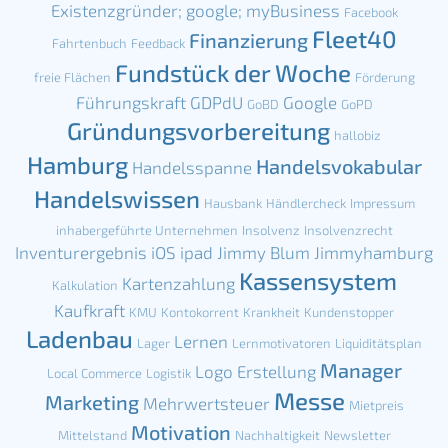
Existenzgründer; google; myBusiness
Facebook
Fleet40
Finanzierung
Fahrtenbuch
Feedback
Fundstück der Woche
freie Flächen
Förderung
Führungskraft
GDPdU
Google
GoBD
GoPD
Gründungsvorbereitung
hallobiz
Hamburg
Handelsvokabular
Handelsspanne
Handelswissen
Hausbank
Händlercheck
Impressum
inhabergeführte Unternehmen
Insolvenz
Insolvenzrecht
Inventurergebnis
iOS
ipad
Jimmy Blum
Jimmyhamburg
Kassensystem
Kartenzahlung
Kalkulation
Kaufkraft
KMU
Kontokorrent
Krankheit
Kundenstopper
Ladenbau
Lernen
Lager
Lernmotivatoren
Liquiditätsplan
Manager
Logo Erstellung
Local Commerce
Logistik
Messe
Marketing
Mehrwertsteuer
Mietpreis
Motivation
Mittelstand
Nachhaltigkeit
Newsletter