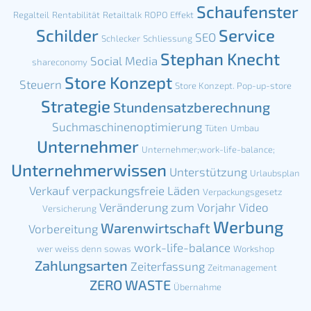
Schaufenster
Regalteil
Rentabilität
Retailtalk
ROPO Effekt
Schilder
Service
SEO
Schlecker
Schliessung
Stephan Knecht
Social Media
shareconomy
Store Konzept
Steuern
Store Konzept. Pop-up-store
Strategie
Stundensatzberechnung
Suchmaschinenoptimierung
Tüten
Umbau
Unternehmer
Unternehmer;work-life-balance;
Unternehmerwissen
Unterstützung
Urlaubsplan
Verkauf
verpackungsfreie Läden
Verpackungsgesetz
Veränderung zum Vorjahr
Video
Versicherung
Werbung
Warenwirtschaft
Vorbereitung
work-life-balance
wer weiss denn sowas
Workshop
Zahlungsarten
Zeiterfassung
Zeitmanagement
ZERO WASTE
Übernahme