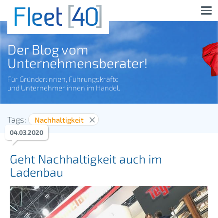
Der Blog vom
Unternehmensberater!
Für Gründer:innen, Führungskräfte
und Unternehmer:innen im Handel.
Tags:
Nachhaltigkeit
04
.
03
.
2020
Geht Nachhaltigkeit auch im
Ladenbau