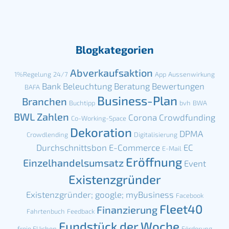
Blogkategorien
Abverkaufsaktion
1%Regelung
24/7
App
Aussenwirkung
Bank
Beleuchtung
Beratung
Bewertungen
BAFA
Business-Plan
Branchen
Buchtipp
bvh
BWA
BWL Zahlen
Corona
Crowdfunding
Co-Working-Space
Dekoration
DPMA
Crowdlending
Digitalisierung
Durchschnittsbon
E-Commerce
EC
E-Mail
Eröffnung
Einzelhandelsumsatz
Event
Existenzgründer
Existenzgründer; google; myBusiness
Facebook
Fleet40
Finanzierung
Fahrtenbuch
Feedback
Fundstück der Woche
freie Flächen
Förderung