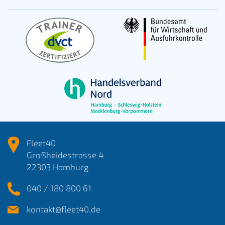
Fleet40
Großheidestrasse 4
22303 Hamburg
040 / 180 800 61
kontakt@fleet40.de