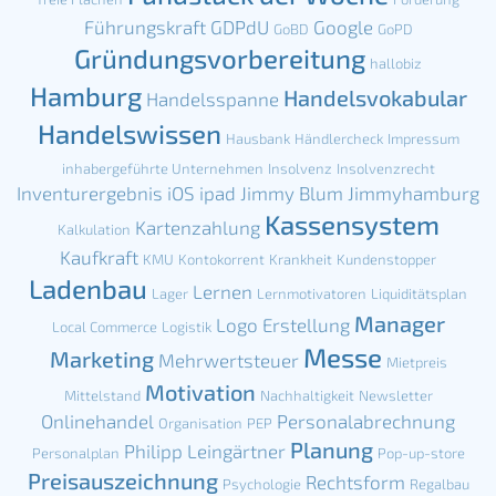
Führungskraft
GDPdU
Google
GoBD
GoPD
Gründungsvorbereitung
hallobiz
Hamburg
Handelsvokabular
Handelsspanne
Handelswissen
Hausbank
Händlercheck
Impressum
inhabergeführte Unternehmen
Insolvenz
Insolvenzrecht
Inventurergebnis
iOS
ipad
Jimmy Blum
Jimmyhamburg
Kassensystem
Kartenzahlung
Kalkulation
Kaufkraft
KMU
Kontokorrent
Krankheit
Kundenstopper
Ladenbau
Lernen
Lager
Lernmotivatoren
Liquiditätsplan
Manager
Logo Erstellung
Local Commerce
Logistik
Messe
Marketing
Mehrwertsteuer
Mietpreis
Motivation
Mittelstand
Nachhaltigkeit
Newsletter
Onlinehandel
Personalabrechnung
Organisation
PEP
Planung
Philipp Leingärtner
Personalplan
Pop-up-store
Preisauszeichnung
Rechtsform
Psychologie
Regalbau