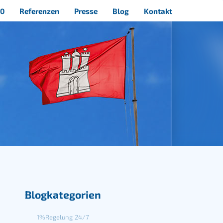
40
Referenzen
Presse
Blog
Kontakt
Blogkategorien
1%Regelung
24/7