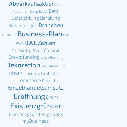
Abverkaufsaktion
App
Bank
Aussenwirkung
BAFA
Beleuchtung
Beratung
Branchen
Bewertungen
Business-Plan
Buchtipp
bvh
BWL Zahlen
BWA
Corona
Co-Working-Space
Crowdfunding
Crowdlending
Dekoration
Digitalisierung
DPMA
Durchschnittsbon
E-Commerce
EC
E-Mail
Einzelhandelsumsatz
Eröffnung
Event
Existenzgründer
Existenzgründer; google;
myBusiness