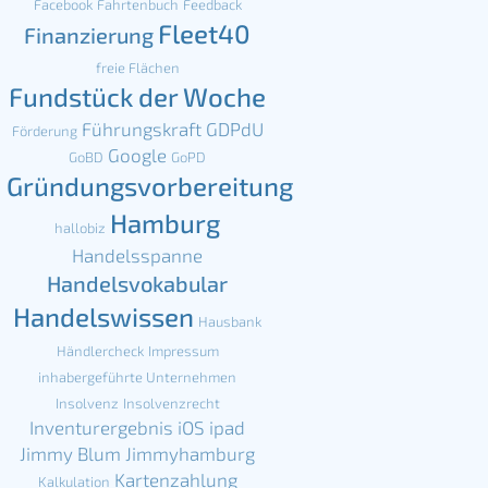
Facebook
Fahrtenbuch
Feedback
Fleet40
Finanzierung
freie Flächen
Fundstück der Woche
Führungskraft
GDPdU
Förderung
Google
GoBD
GoPD
Gründungsvorbereitung
Hamburg
hallobiz
Handelsspanne
Handelsvokabular
Handelswissen
Hausbank
Händlercheck
Impressum
inhabergeführte Unternehmen
Insolvenz
Insolvenzrecht
Inventurergebnis
iOS
ipad
Jimmy Blum
Jimmyhamburg
Kartenzahlung
Kalkulation