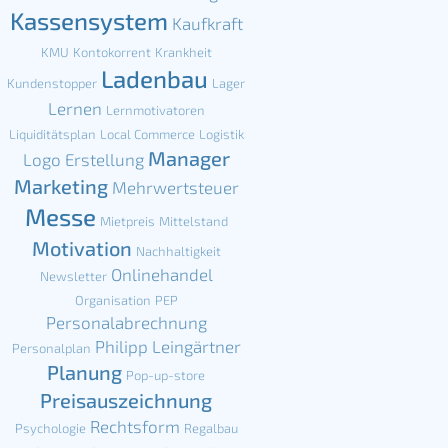
Kassensystem
Kaufkraft
KMU
Kontokorrent
Krankheit
Ladenbau
Kundenstopper
Lager
Lernen
Lernmotivatoren
Liquiditätsplan
Local Commerce
Logistik
Manager
Logo Erstellung
Marketing
Mehrwertsteuer
Messe
Mietpreis
Mittelstand
Motivation
Nachhaltigkeit
Onlinehandel
Newsletter
Organisation
PEP
Personalabrechnung
Philipp Leingärtner
Personalplan
Planung
Pop-up-store
Preisauszeichnung
Rechtsform
Psychologie
Regalbau