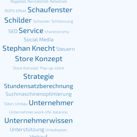
Regalteil
Rentabilität
Retailtalk
Schaufenster
ROPO Effekt
Schilder
Schlecker
Schliessung
Service
SEO
shareconomy
Social Media
Stephan Knecht
Steuern
Store Konzept
Store Konzept. Pop-up-store
Strategie
Stundensatzberechnung
Suchmaschinenoptimierung
Unternehmer
Tüten
Umbau
Unternehmer;work-life-balance;
Unternehmerwissen
Unterstützung
Urlaubsplan
Verkauf