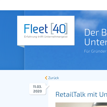
Der 
Unte
Für Gründer
Zurück
11
.
03
.
2020
RetailTalk mit 