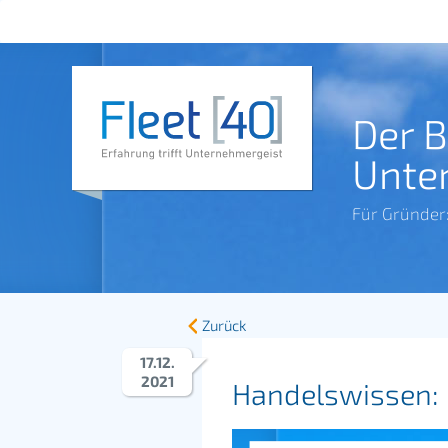
Der 
Unte
Für Gründer
Zurück
17
.
12
.
2021
Handelswissen: D