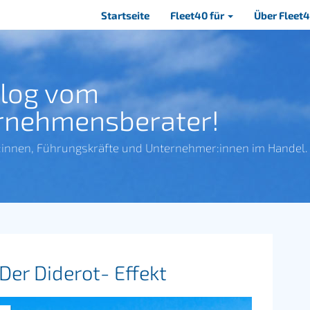
Navigation
Startseite
Fleet40 für
Über Fleet
überspringen
Blog vom
rnehmensberater!
:innen, Führungskräfte und Unternehmer:innen im Handel.
er Diderot- Effekt