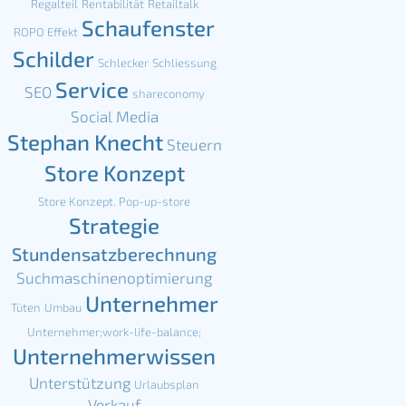
Regalteil
Rentabilität
Retailtalk
Schaufenster
ROPO Effekt
Schilder
Schlecker
Schliessung
Service
SEO
shareconomy
Social Media
Stephan Knecht
Steuern
Store Konzept
Store Konzept. Pop-up-store
Strategie
Stundensatzberechnung
Suchmaschinenoptimierung
Unternehmer
Tüten
Umbau
Unternehmer;work-life-balance;
Unternehmerwissen
Unterstützung
Urlaubsplan
Verkauf