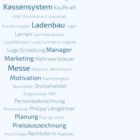
Kassensystem
Kaufkraft
KMU
Kontokorrent
Krankheit
Ladenbau
Kundenstopper
Lager
Lernen
Lernmotivatoren
Liquiditätsplan
Local Commerce
Logistik
Manager
Logo Erstellung
Marketing
Mehrwertsteuer
Messe
Mietpreis
Mittelstand
Motivation
Nachhaltigkeit
Onlinehandel
Newsletter
Organisation
PEP
Personalabrechnung
Philipp Leingärtner
Personalplan
Planung
Pop-up-store
Preisauszeichnung
Rechtsform
Psychologie
Regalbau