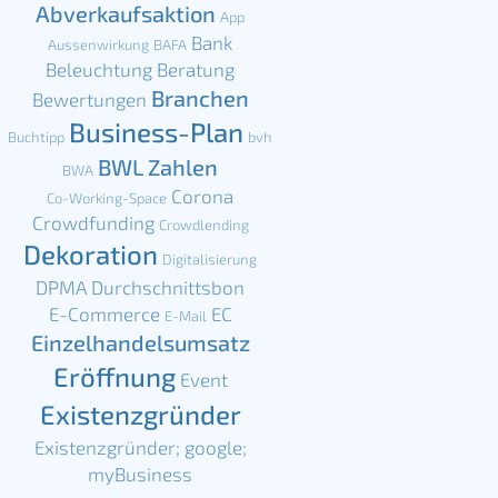
Abverkaufsaktion
App
Bank
Aussenwirkung
BAFA
Beleuchtung
Beratung
Branchen
Bewertungen
Business-Plan
Buchtipp
bvh
BWL Zahlen
BWA
Corona
Co-Working-Space
Crowdfunding
Crowdlending
Dekoration
Digitalisierung
DPMA
Durchschnittsbon
E-Commerce
EC
E-Mail
Einzelhandelsumsatz
Eröffnung
Event
Existenzgründer
Existenzgründer; google;
myBusiness