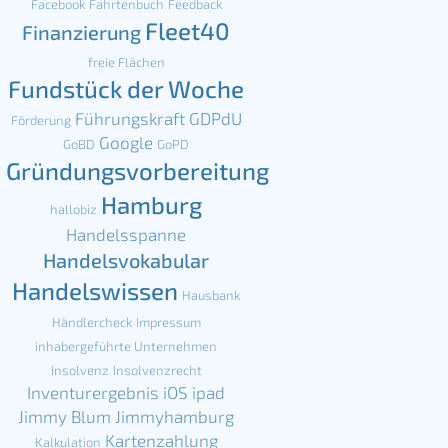
Facebook
Fahrtenbuch
Feedback
Fleet40
Finanzierung
freie Flächen
Fundstück der Woche
Führungskraft
GDPdU
Förderung
Google
GoBD
GoPD
Gründungsvorbereitung
Hamburg
hallobiz
Handelsspanne
Handelsvokabular
Handelswissen
Hausbank
Händlercheck
Impressum
inhabergeführte Unternehmen
Insolvenz
Insolvenzrecht
Inventurergebnis
iOS
ipad
Jimmy Blum
Jimmyhamburg
Kartenzahlung
Kalkulation