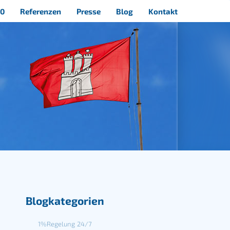
40
Referenzen
Presse
Blog
Kontakt
Blogkategorien
1%Regelung
24/7