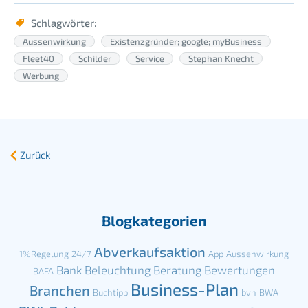
Schlagwörter:
Aussenwirkung
Existenzgründer; google; myBusiness
Fleet40
Schilder
Service
Stephan Knecht
Werbung
Zurück
Blogkategorien
Abverkaufsaktion
1%Regelung
24/7
App
Aussenwirkung
Bank
Beleuchtung
Beratung
Bewertungen
BAFA
Business-Plan
Branchen
Buchtipp
bvh
BWA