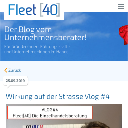
Der Blog vom
Unternehmensberater!
Für Gründer:innen, Führungskräfte
und Unternehmer:innen im Handel.
Zurück
25
.
09
.
2019
Wirkung auf der Strasse Vlog #4