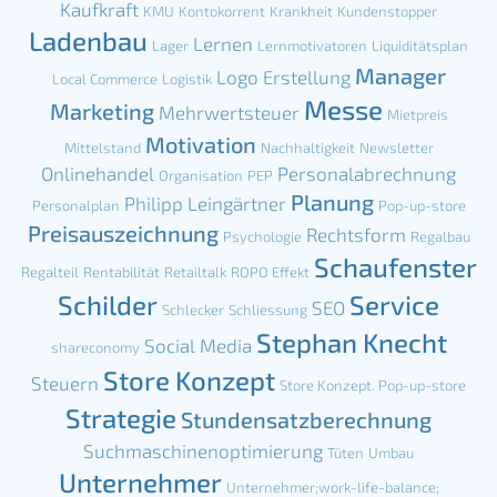
Kaufkraft
KMU
Kontokorrent
Krankheit
Kundenstopper
Ladenbau
Lernen
Lager
Lernmotivatoren
Liquiditätsplan
Manager
Logo Erstellung
Local Commerce
Logistik
Messe
Marketing
Mehrwertsteuer
Mietpreis
Motivation
Mittelstand
Nachhaltigkeit
Newsletter
Onlinehandel
Personalabrechnung
Organisation
PEP
Planung
Philipp Leingärtner
Personalplan
Pop-up-store
Preisauszeichnung
Rechtsform
Psychologie
Regalbau
Schaufenster
Regalteil
Rentabilität
Retailtalk
ROPO Effekt
Schilder
Service
SEO
Schlecker
Schliessung
Stephan Knecht
Social Media
shareconomy
Store Konzept
Steuern
Store Konzept. Pop-up-store
Strategie
Stundensatzberechnung
Suchmaschinenoptimierung
Tüten
Umbau
Unternehmer
Unternehmer;work-life-balance;