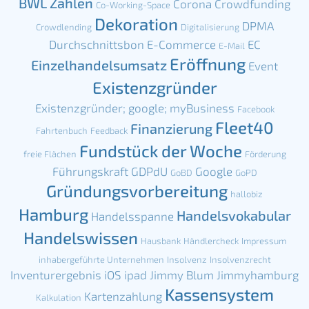
BWL Zahlen
Corona
Crowdfunding
Co-Working-Space
Dekoration
DPMA
Crowdlending
Digitalisierung
Durchschnittsbon
E-Commerce
EC
E-Mail
Eröffnung
Einzelhandelsumsatz
Event
Existenzgründer
Existenzgründer; google; myBusiness
Facebook
Fleet40
Finanzierung
Fahrtenbuch
Feedback
Fundstück der Woche
freie Flächen
Förderung
Führungskraft
GDPdU
Google
GoBD
GoPD
Gründungsvorbereitung
hallobiz
Hamburg
Handelsvokabular
Handelsspanne
Handelswissen
Hausbank
Händlercheck
Impressum
inhabergeführte Unternehmen
Insolvenz
Insolvenzrecht
Inventurergebnis
iOS
ipad
Jimmy Blum
Jimmyhamburg
Kassensystem
Kartenzahlung
Kalkulation