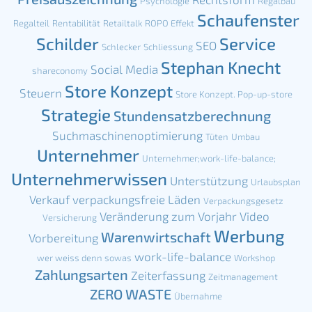
Psychologie
Regalbau
Schaufenster
Regalteil
Rentabilität
Retailtalk
ROPO Effekt
Schilder
Service
SEO
Schlecker
Schliessung
Stephan Knecht
Social Media
shareconomy
Store Konzept
Steuern
Store Konzept. Pop-up-store
Strategie
Stundensatzberechnung
Suchmaschinenoptimierung
Tüten
Umbau
Unternehmer
Unternehmer;work-life-balance;
Unternehmerwissen
Unterstützung
Urlaubsplan
Verkauf
verpackungsfreie Läden
Verpackungsgesetz
Veränderung zum Vorjahr
Video
Versicherung
Werbung
Warenwirtschaft
Vorbereitung
work-life-balance
wer weiss denn sowas
Workshop
Zahlungsarten
Zeiterfassung
Zeitmanagement
ZERO WASTE
Übernahme