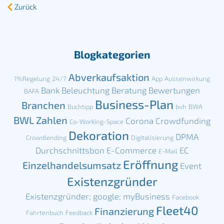
Zurück
Blogkategorien
Abverkaufsaktion
1%Regelung
24/7
App
Aussenwirkung
Bank
Beleuchtung
Beratung
Bewertungen
BAFA
Business-Plan
Branchen
Buchtipp
bvh
BWA
BWL Zahlen
Corona
Crowdfunding
Co-Working-Space
Dekoration
DPMA
Crowdlending
Digitalisierung
Durchschnittsbon
E-Commerce
EC
E-Mail
Eröffnung
Einzelhandelsumsatz
Event
Existenzgründer
Existenzgründer; google; myBusiness
Facebook
Fleet40
Finanzierung
Fahrtenbuch
Feedback