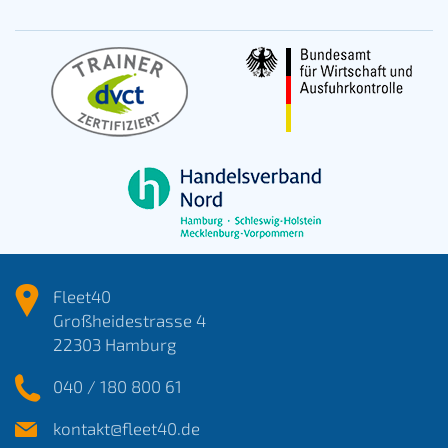
Fleet40
Großheidestrasse 4
22303 Hamburg
040 / 180 800 61
kontakt@fleet40.de