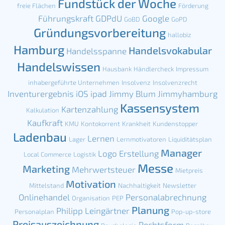
Fundstück der Woche
freie Flächen
Förderung
Führungskraft
GDPdU
Google
GoBD
GoPD
Gründungsvorbereitung
hallobiz
Hamburg
Handelsvokabular
Handelsspanne
Handelswissen
Hausbank
Händlercheck
Impressum
inhabergeführte Unternehmen
Insolvenz
Insolvenzrecht
Inventurergebnis
iOS
ipad
Jimmy Blum
Jimmyhamburg
Kassensystem
Kartenzahlung
Kalkulation
Kaufkraft
KMU
Kontokorrent
Krankheit
Kundenstopper
Ladenbau
Lernen
Lager
Lernmotivatoren
Liquiditätsplan
Manager
Logo Erstellung
Local Commerce
Logistik
Messe
Marketing
Mehrwertsteuer
Mietpreis
Motivation
Mittelstand
Nachhaltigkeit
Newsletter
Onlinehandel
Personalabrechnung
Organisation
PEP
Planung
Philipp Leingärtner
Personalplan
Pop-up-store
Preisauszeichnung
Rechtsform